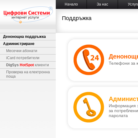
Начало
За нас
Услуг
Поддръжка
Денонощна поддръжка
Администриране
Месечни абонати
Денонощ
iCard потребители
Телефони за к
DigSys
HotSpot
клиенти
Проверка на електронна
поща
Админис
Информация за
за потреблени
паролата